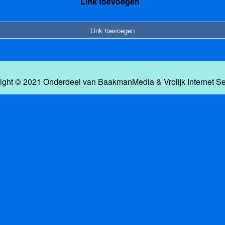
Link toevoegen
Link toevoegen
ight © 2021 Onderdeel van
BaakmanMedia
&
Vrolijk Internet S